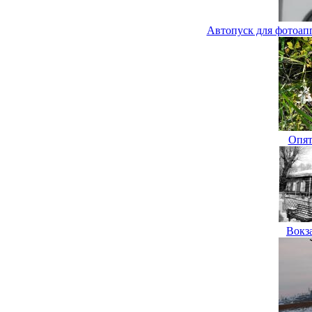
Автопуск для фотоап
Опят
Вокза