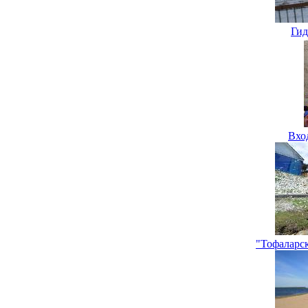
Гид
Вхо
"Тофаларс