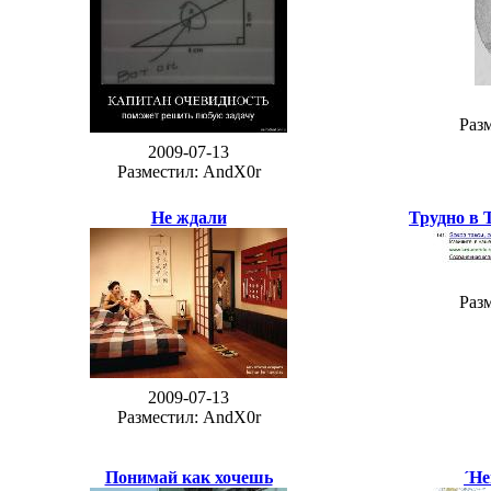
Раз
2009-07-13
Разместил: AndX0r
Не ждали
Трудно в 
Раз
2009-07-13
Разместил: AndX0r
Понимай как хочешь
´Не