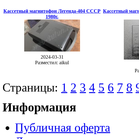
Кассетный магнитофон Легенда-404 СССР
Кассетный маг
1980г.
2024-03-31
Разместил: aikul
Ра
Страницы:
1
2
3
4
5
6
7
8
Информация
Публичная оферта