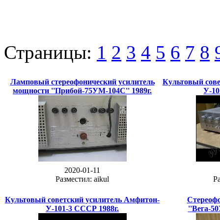
Страницы:
1
2
3
4
5
6
7
8
Ламповый стереофонический усилитель
Культовый сове
мощности ''Прибой-75УМ-104С'' 1989г.
У-10
2020-01-11
Разместил: aikul
Ра
Культовый советский усилитель Амфитон-
Cтереофо
У-101-3 СССР 1988г.
''Вега-5