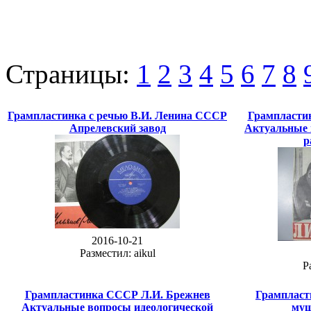
Страницы:
1
2
3
4
5
6
7
8
Грампластинка с речью В.И. Ленина СССР
Грампласти
Апрелевский завод
Актуальные 
р
2016-10-21
Разместил: aikul
Р
Грампластинка СССР Л.И. Брежнев
Грампласт
Актуальные вопросы идеологической
муш