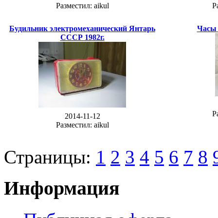
Разместил: aikul
Р
Будильник электромеханический Янтарь
Часы
СССР 1982г.
Р
2014-11-12
Разместил: aikul
Страницы:
1
2
3
4
5
6
7
8
Информация