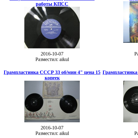
работы КПСС
2016-10-07
Р
Разместил: aikul
Грампластинка СССР 33 об/мин 4" цена 15
Грампластинка 
копеек
2016-10-07
Разместил: aikul
Р