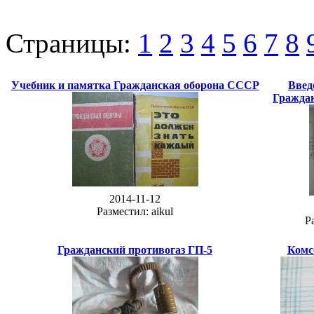
Страницы:
1
2
3
4
5
6
7
8
Учебник и памятка Гражданская оборона СССР
Введ
Граждан
2014-11-12
Разместил: aikul
Р
Гражданский противогаз ГП-5
Комс