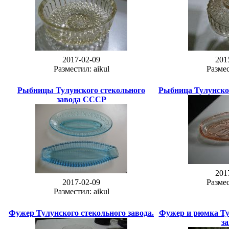
2017-02-09
201
Разместил: aikul
Размес
Рыбницы Тулунского стекольного
Рыбница Тулунског
завода СССР
201
2017-02-09
Размес
Разместил: aikul
Фужер Тулунского стекольного завода.
Фужер и рюмка Ту
за