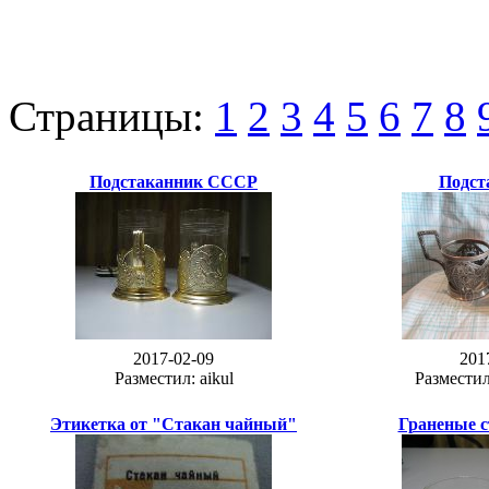
Страницы:
1
2
3
4
5
6
7
8
Подстаканник СССР
Подст
2017-02-09
201
Разместил: aikul
Разместил
Этикетка от "Стакан чайный"
Граненые 