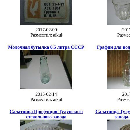
2017-02-09
201
Разместил: aikul
Размес
Молочная бутылка 0.5 литра СССР
Графин для во
2015-02-14
201
Разместил: aikul
Размес
Салатница Продукция Тулунского
Салатница Тулу
стекольного завода
завода.