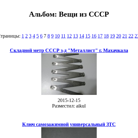
Альбом: Вещи из СССР
траницы:
1
2
3
4
5
6
7
8
9
10
11
12
13
14
15
16
17
18
19
20
21
22
2
Складной метр СССР з-д "Металлист" г. Махачкала
2015-12-15
Разместил: aikul
Ключ самозажимной универсальный ЗТС