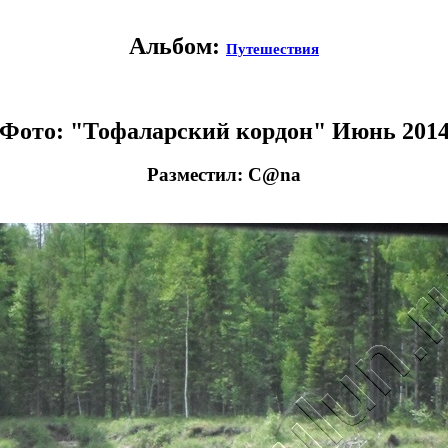
Альбом:
Путешествия
Фото: "Тофаларский кордон" Июнь 201
Разместил: C@na