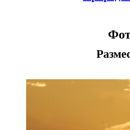
Фот
Разме