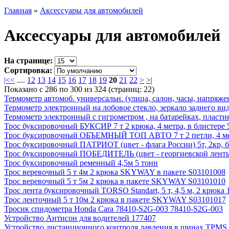
Главная
»
Аксессуары для автомобилей
Аксессуары для автомобилей
На странице:
Сортировка:
|<
<
....
12
13
14
15
16
17
18
19
20
21
22
>
>|
Показано с 286 по 300 из 324 (страниц: 22)
Термометр автомоб. универсальн. (улица, салон, часы, напряже
Термометр электронный на лобовое стекло, зеркало заднего вид
Термометр электронный с гигрометром , на батарейках, пласт
Трос буксировочный БУКСИР 7 т 2 крюка, 4 метра, в блистере 
Трос буксировочный ОБЪЕМНЫЙ ТОП АВТО 7 т 2 петли, 4 ме
Трос буксировочный ПАТРИОТ (цвет - флага России) 5т,
Трос буксировочный ПОБЕДИТЕЛЬ (цвет - георгиевской ле
Трос буксировочный ременный 4,5м 5 тонн
Трос веревочный 5 т 4м 2 крюка SKYWAY в пакете S03101008
Трос веревочный 5 т 5м 2 крюка в пакете SKYWAY S03101010
Трос лента буксировочный TORSO Standart, 5 т, 4,5 м, 2 крюка
Трос ленточный 5 т 10м 2 крюка в пакете SKYWAY S03101017
Тросик спидометра Honda Cara 78410-S2G-003 78410-S2G-003
Устройство Антисон для водителей 177407
Устройство дистанционного контроля давления в шинах TPMS