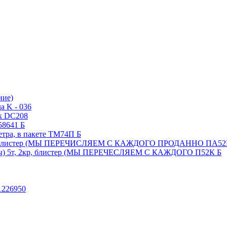
ние)
а K - 036
ик DC208
58641 Б
тра, в пакете ТМ74П Б
 2кр, блистер (МЫ ПЕРЕЧИСЛЯЕМ С КАЖДОГО ПРОДАННО ПА52
нты) 5т, 2кр, блистер (МЫ ПЕРЕЧЕСЛЯЕМ С КАЖДОГО П52К Б
 1226950