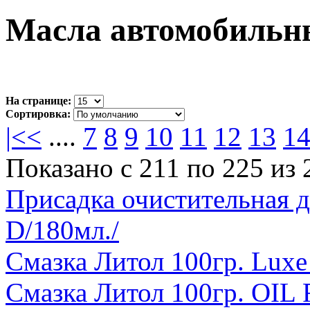
Масла автомобильны
На странице:
Сортировка:
|<
<
....
7
8
9
10
11
12
13
1
Показано с 211 по 225 из 
Присадка очистительная 
D/180мл./
Смазка Литол 100гр. Luxe 
Смазка Литол 100гр. OIL 