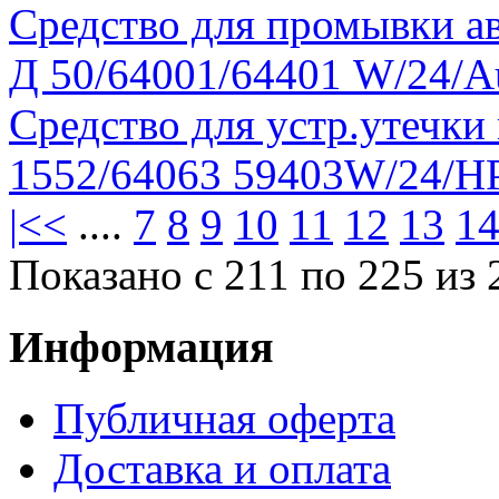
Средство для промывки а
Д 50/64001/64401 W/24/Au
Средство для устр.утечки
1552/64063 59403W/24/HP
|<
<
....
7
8
9
10
11
12
13
1
Показано с 211 по 225 из 
Информация
Публичная оферта
Доставка и оплата