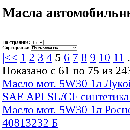
Масла автомобильны
На странице:
Сортировка:
|<
<
1
2
3
4
5
6
7
8
9
10
11
.
Показано с 61 по 75 из 24
Масло мот. 5W30 1л Лу
SAE API SL/CF синтетика
Масло мот. 5W30 1л Росн
40813232 Б