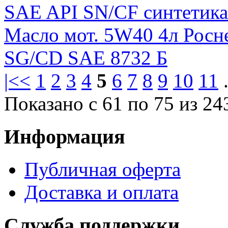
SAE API SN/CF синтетика
Масло мот. 5W40 4л Рос
SG/CD SAE 8732 Б
|<
<
1
2
3
4
5
6
7
8
9
10
11
.
Показано с 61 по 75 из 24
Информация
Публичная оферта
Доставка и оплата
Служба поддержки