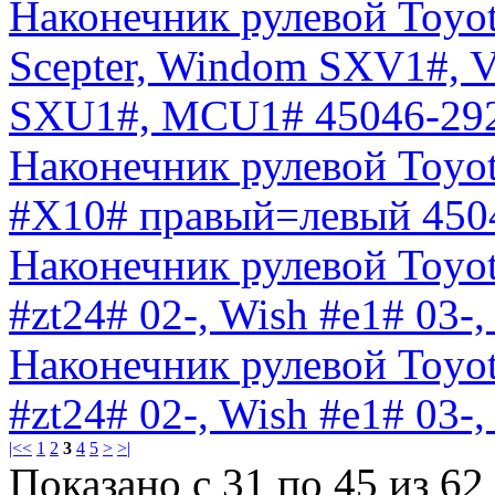
Наконечник рулевой Toyota
Scepter, Windom SXV1#,
SXU1#, MCU1# 45046-29
Наконечник рулевой Toyota
#X10# правый=левый 450
Наконечник рулевой Toyota
#zt24# 02-, Wish #e1# 03-
Наконечник рулевой Toyota
#zt24# 02-, Wish #e1# 03-,
|<
<
1
2
3
4
5
>
>|
Показано с 31 по 45 из 62 