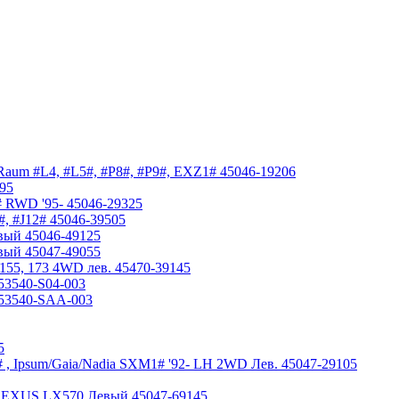
l, Raum #L4, #L5#, #P8#, #P9#, EXZ1# 45046-19206
95
# RWD '95- 45046-29325
#, #J12# 45046-39505
вый 45046-49125
вый 45047-49055
 155, 173 4WD лев. 45470-39145
 53540-S04-003
й 53540-SAA-003
5
1# , Ipsum/Gaia/Nadia SXM1# '92- LH 2WD Лев. 45047-29105
, LEXUS LX570 Левый 45047-69145