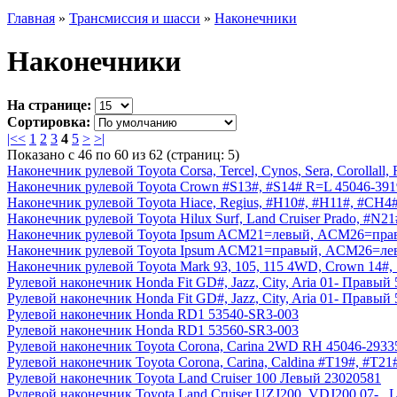
Главная
»
Трансмиссия и шасси
»
Наконечники
Наконечники
На странице:
Сортировка:
|<
<
1
2
3
4
5
>
>|
Показано с 46 по 60 из 62 (страниц: 5)
Наконечник рулевой Toyota Corsa, Tercel, Cynos, Sera, Corollal
Наконечник рулевой Toyota Crown #S13#, #S14# R=L 45046-391
Наконечник рулевой Toyota Hiace, Regius, #H10#, #H11#, #CH4
Наконечник рулевой Toyota Hilux Surf, Land Cruiser Prado, #N21
Наконечник рулевой Toyota Ipsum ACM21=левый, ACM26=пра
Наконечник рулевой Toyota Ipsum ACM21=правый, ACM26=ле
Наконечник рулевой Toyota Mark 93, 105, 115 4WD, Crown 14#,
Рулевой наконечник Honda Fit GD#, Jazz, City, Aria 01- Правый
Рулевой наконечник Honda Fit GD#, Jazz, City, Aria 01- Правы
Рулевой наконечник Honda RD1 53540-SR3-003
Рулевой наконечник Honda RD1 53560-SR3-003
Рулевой наконечник Toyota Corona, Carina 2WD RH 45046-2933
Рулевой наконечник Toyota Corona, Carina, Caldina #T19#, #T2
Рулевой наконечник Toyota Land Cruiser 100 Левый 23020581
Рулевой наконечник Toyota Land Cruiser UZJ200, VDJ200 07- 