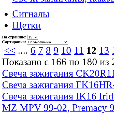
Сигналы
Щетки
На странице:
Сортировка:
|<
<
....
6
7
8
9
10
11
12
13
Показано с 166 по 180 из 
Свеча зажигания CK20R11
Свеча зажигания FK16HR-
Свеча зажигания IK16 Irid
MZ MPV 99-02, Premacy 9