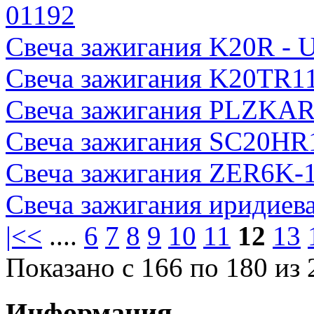
01192
Свеча зажигания K20R - U
Свеча зажигания K20TR11
Свеча зажигания PLZKAR
Свеча зажигания SC20HR
Свеча зажигания ZER6K-
Свеча зажигания иридие
|<
<
....
6
7
8
9
10
11
12
13
Показано с 166 по 180 из 
Информация