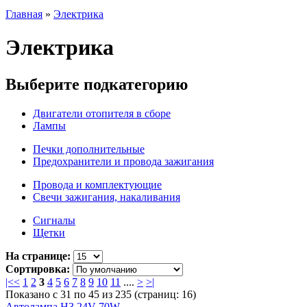
Главная
»
Электрика
Электрика
Выберите подкатегорию
Двигатели отопителя в сборе
Лампы
Печки дополнительные
Предохранители и провода зажигания
Провода и комплектующие
Свечи зажигания, накаливания
Сигналы
Щетки
На странице:
Сортировка:
|<
<
1
2
3
4
5
6
7
8
9
10
11
....
>
>|
Показано с 31 по 45 из 235 (страниц: 16)
Автолампа H3 24V 70W