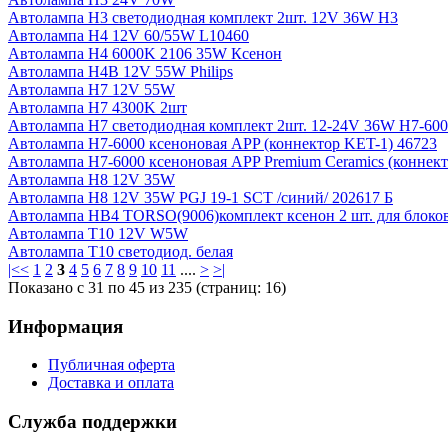
Автолампа H3 светодиодная комплект 2шт. 12V 36W H3
Автолампа H4 12V 60/55W L10460
Автолампа H4 6000K 2106 35W Ксенон
Автолампа H4В 12V 55W Philips
Автолампа H7 12V 55W
Автолампа H7 4300K 2шт
Автолампа H7 светодиодная комплект 2шт. 12-24V 36W H7-60
Автолампа H7-6000 ксеноновая APP (коннектор KET-1) 46723
Автолампа H7-6000 ксеноновая APP Premium Ceramics (коннект
Автолампа H8 12V 35W
Автолампа H8 12V 35W PGJ 19-1 SCT /синий/ 202617 Б
Автолампа HB4 TORSO(9006)комплект ксенон 2 шт. для блоков 
Автолампа T10 12V W5W
Автолампа T10 светодиод. белая
|<
<
1
2
3
4
5
6
7
8
9
10
11
....
>
>|
Показано с 31 по 45 из 235 (страниц: 16)
Информация
Публичная оферта
Доставка и оплата
Служба поддержки