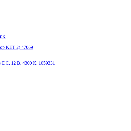
00K
ор KET-2) 47069
DC, 12 В, 4300 К, 1059331