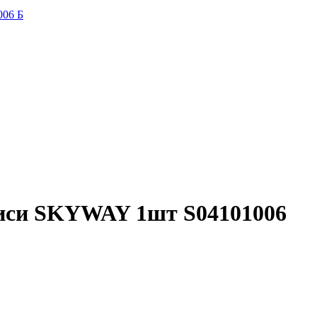
006 Б
дписи SKYWAY 1шт S04101006