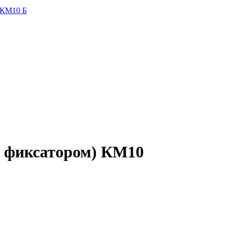
 КМ10 Б
с фиксатором) КМ10