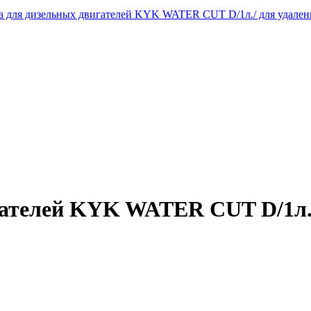
а для дизельных двигателей KYK WATER CUT D/1л./ для удален
ателей KYK WATER CUT D/1л./