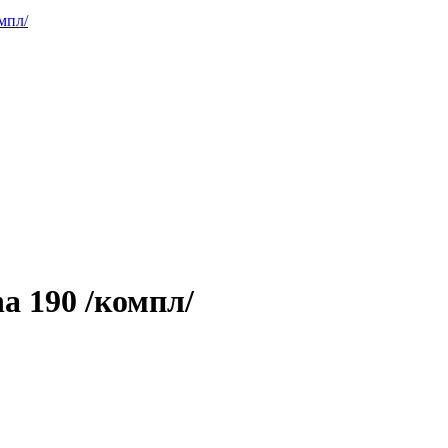
мпл/
a 190 /компл/