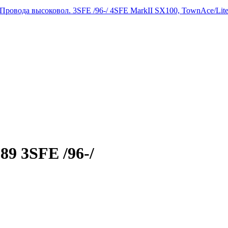
Провода высоковол. 3SFE /96-/ 4SFE MarkII SX100, TownAce/Li
89 3SFE /96-/