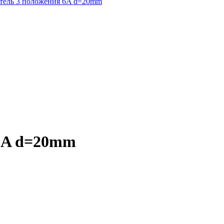
тель 3 положения 6A d=20mm
6A d=20mm